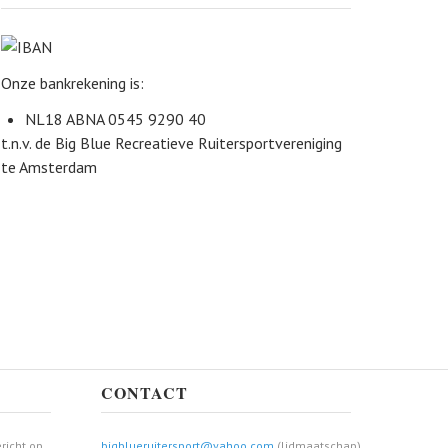
Onze bankrekening is:
NL18 ABNA 0545 9290 40
t.n.v. de Big Blue Recreatieve Ruitersportvereniging
te Amsterdam
CONTACT
richt op
bigblueruitersport@yahoo.com
(lidmaatschap)