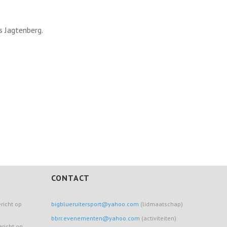
s Jagtenberg.
CONTACT
richt op
bigblueruitersport@yahoo.com
(lidmaatschap)
bbrr.evenementen@yahoo.com
(activiteiten)
ericht op