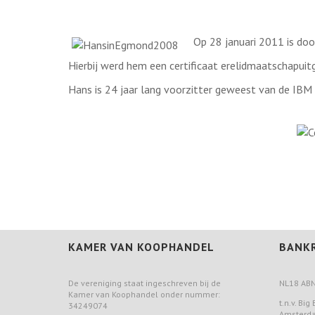
Op 28 januari 2011 is do
Hierbij werd hem een certificaat erelidmaatschap
uit
Hans is 24 jaar lang voorzitter geweest van de IBM 
KAMER VAN KOOPHANDEL
BANK
De vereniging staat ingeschreven bij de
NL18 ABN
Kamer van Koophandel onder nummer:
t.n.v. Bi
34249074
Amsterd