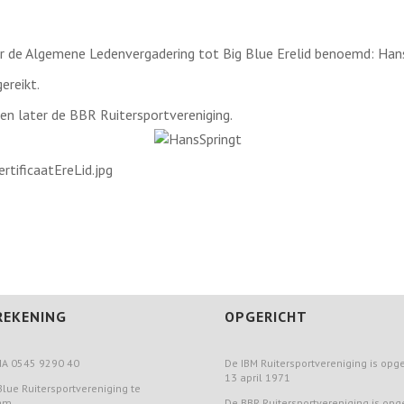
or de Algemene Ledenvergadering tot Big Blue Erelid benoemd: Han
gereikt.
en later de BBR Ruitersportvereniging.
REKENING
OPGERICHT
A 0545 9290 40
De IBM Ruitersportvereniging is opge
13 april 1971
g Blue Ruitersportvereniging te
am
De BBR Ruitersportvereniging is opg