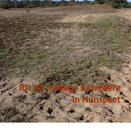
GESCHIEDENIS
LINKS
Rit bij manege Belvédère
in Nunspeet