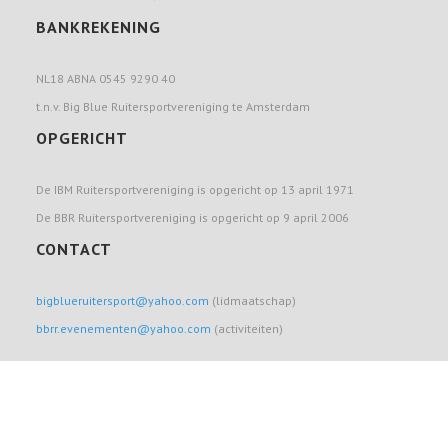
BANKREKENING
NL18 ABNA 0545 9290 40
t.n.v. Big Blue Ruitersportvereniging te Amsterdam
OPGERICHT
De IBM Ruitersportvereniging is opgericht op 13 april 1971
De BBR Ruitersportvereniging is opgericht op 9 april 2006
CONTACT
bigblueruitersport@yahoo.com
(lidmaatschap)
bbrr.evenementen@yahoo.com
(activiteiten)