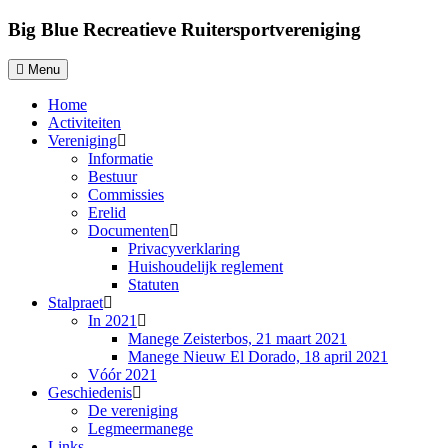
Big Blue Recreatieve Ruitersportvereniging
Menu
Home
Activiteiten
Vereniging
Informatie
Bestuur
Commissies
Erelid
Documenten
Privacyverklaring
Huishoudelijk reglement
Statuten
Stalpraet
In 2021
Manege Zeisterbos, 21 maart 2021
Manege Nieuw El Dorado, 18 april 2021
Vóór 2021
Geschiedenis
De vereniging
Legmeermanege
Links