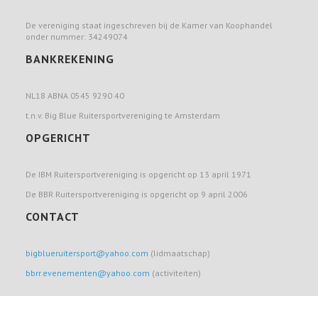
De vereniging staat ingeschreven bij de Kamer van Koophandel
onder nummer: 34249074
BANKREKENING
NL18 ABNA 0545 9290 40
t.n.v. Big Blue Ruitersportvereniging te Amsterdam
OPGERICHT
De IBM Ruitersportvereniging is opgericht op 13 april 1971
De BBR Ruitersportvereniging is opgericht op 9 april 2006
CONTACT
bigblueruitersport@yahoo.com
(lidmaatschap)
bbrr.evenementen@yahoo.com
(activiteiten)