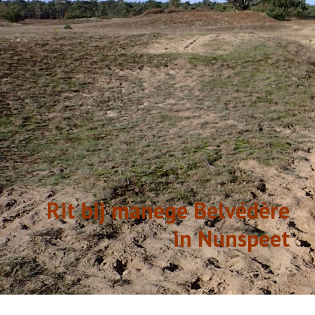
GESCHIEDENIS
LINKS
Rit bij manege Belvédère
in Nunspeet