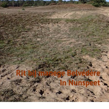
GESCHIEDENIS
LINKS
Rit bij manege Belvédère
in Nunspeet