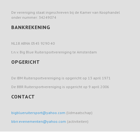
De vereniging staat ingeschreven bij de Kamer van Koophandel
onder nummer: 34249074
BANKREKENING
NL18 ABNA 0545 9290 40
t.n.v. Big Blue Ruitersportvereniging te Amsterdam
OPGERICHT
De IBM Ruitersportvereniging is opgericht op 13 april 1971
De BBR Ruitersportvereniging is opgericht op 9 april 2006
CONTACT
bigblueruitersport@yahoo.com
(lidmaatschap)
bbrr.evenementen@yahoo.com
(activiteiten)