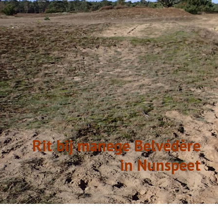
GESCHIEDENIS
LINKS
Rit bij manege Belvédère
in Nunspeet