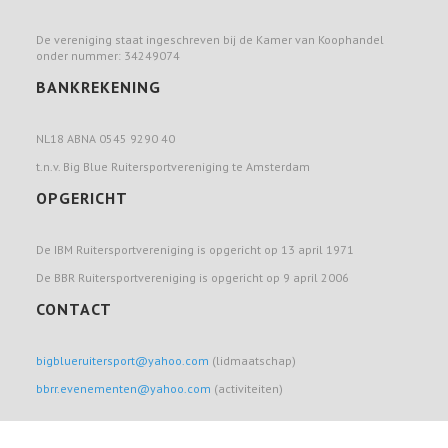
De vereniging staat ingeschreven bij de Kamer van Koophandel
onder nummer: 34249074
BANKREKENING
NL18 ABNA 0545 9290 40
t.n.v. Big Blue Ruitersportvereniging te Amsterdam
OPGERICHT
De IBM Ruitersportvereniging is opgericht op 13 april 1971
De BBR Ruitersportvereniging is opgericht op 9 april 2006
CONTACT
bigblueruitersport@yahoo.com
(lidmaatschap)
bbrr.evenementen@yahoo.com
(activiteiten)