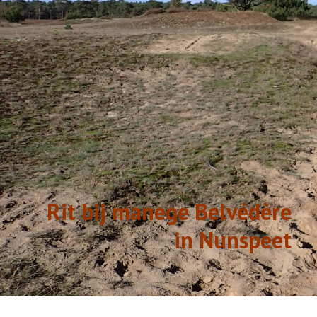
GESCHIEDENIS
LINKS
Rit bij manege Belvédère
in Nunspeet