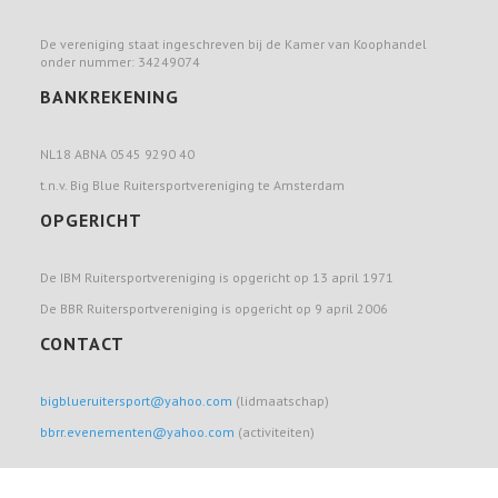
De vereniging staat ingeschreven bij de Kamer van Koophandel
onder nummer: 34249074
BANKREKENING
NL18 ABNA 0545 9290 40
t.n.v. Big Blue Ruitersportvereniging te Amsterdam
OPGERICHT
De IBM Ruitersportvereniging is opgericht op 13 april 1971
De BBR Ruitersportvereniging is opgericht op 9 april 2006
CONTACT
bigblueruitersport@yahoo.com
(lidmaatschap)
bbrr.evenementen@yahoo.com
(activiteiten)