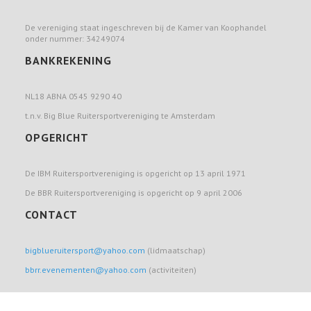
De vereniging staat ingeschreven bij de Kamer van Koophandel
onder nummer: 34249074
BANKREKENING
NL18 ABNA 0545 9290 40
t.n.v. Big Blue Ruitersportvereniging te Amsterdam
OPGERICHT
De IBM Ruitersportvereniging is opgericht op 13 april 1971
De BBR Ruitersportvereniging is opgericht op 9 april 2006
CONTACT
bigblueruitersport@yahoo.com
(lidmaatschap)
bbrr.evenementen@yahoo.com
(activiteiten)