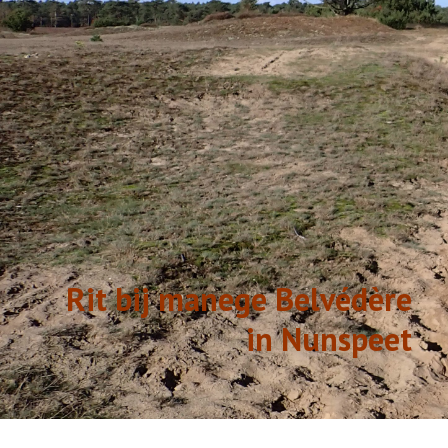
GESCHIEDENIS
LINKS
Rit bij manege Belvédère
in Nunspeet