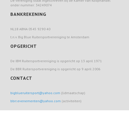
De vereniging staat ingeschreven bij de Kamer van Koophandel
onder nummer: 34249074
BANKREKENING
NL18 ABNA 0545 9290 40
t.n.v. Big Blue Ruitersportvereniging te Amsterdam
OPGERICHT
De IBM Ruitersportvereniging is opgericht op 13 april 1971
De BBR Ruitersportvereniging is opgericht op 9 april 2006
CONTACT
bigblueruitersport@yahoo.com
(lidmaatschap)
bbrr.evenementen@yahoo.com
(activiteiten)