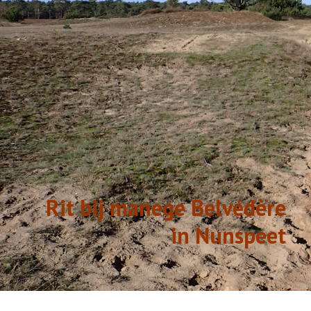
GESCHIEDENIS
LINKS
Rit bij manege Belvédère
in Nunspeet