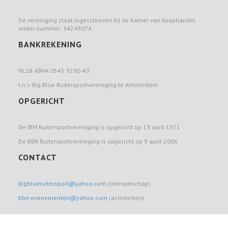
De vereniging staat ingeschreven bij de Kamer van Koophandel
onder nummer: 34249074
BANKREKENING
NL18 ABNA 0545 9290 40
t.n.v. Big Blue Ruitersportvereniging te Amsterdam
OPGERICHT
De IBM Ruitersportvereniging is opgericht op 13 april 1971
De BBR Ruitersportvereniging is opgericht op 9 april 2006
CONTACT
bigblueruitersport@yahoo.com
(lidmaatschap)
bbrr.evenementen@yahoo.com
(activiteiten)