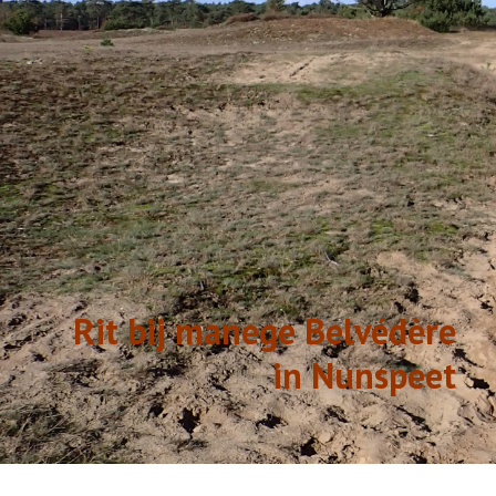
GESCHIEDENIS
LINKS
Rit bij manege Belvédère
in Nunspeet