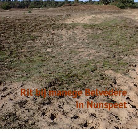
GESCHIEDENIS
LINKS
Rit bij manege Belvédère
in Nunspeet