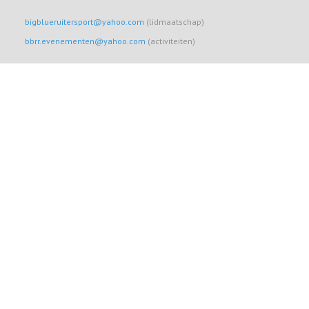
bigblueruitersport@yahoo.com
(lidmaatschap)
bbrr.evenementen@yahoo.com
(activiteiten)