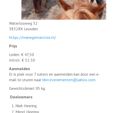
Waterlooweg 32
3832RX Leusden
https://manegemarcroix.nl/
Prijs
Leden: € 47,50
Intro's: € 52,50
Aanmelden
Er is plek voor 7 ruiters en aanmelden kan door een e-
mail te sturen naar
bbrr.evenementen@yahoo.com
.
Gewichtslimiet 95 kg.
Deelnemers
Niek Heering
Merel Heering