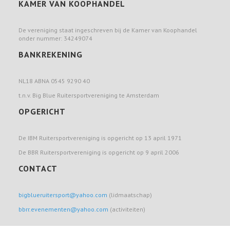
KAMER VAN KOOPHANDEL
De vereniging staat ingeschreven bij de Kamer van Koophandel
onder nummer: 34249074
BANKREKENING
NL18 ABNA 0545 9290 40
t.n.v. Big Blue Ruitersportvereniging te Amsterdam
OPGERICHT
De IBM Ruitersportvereniging is opgericht op 13 april 1971
De BBR Ruitersportvereniging is opgericht op 9 april 2006
CONTACT
bigblueruitersport@yahoo.com
(lidmaatschap)
bbrr.evenementen@yahoo.com
(activiteiten)