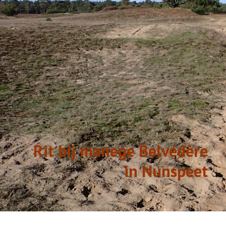
GESCHIEDENIS
LINKS
Rit bij manege Belvédère
in Nunspeet